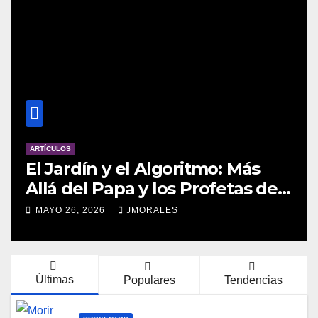
ARTÍCULOS
El Jardín y el Algoritmo: Más
Allá del Papa y los Profetas de
Silicon Valley (*)
MAYO 26, 2026
JMORALES
Últimas
Populares
Tendencias