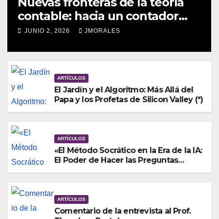
Nuevas fronteras de la teoría
contable: hacia un contador
territorial en el Sur Global y el
JUNIO 2, 2026
JMORALES
Perú (*)
ARTÍCULOS
El Jardín y el Algoritmo: Más Allá del
Papa y los Profetas de Silicon Valley (*)
ARTÍCULOS
«El Método Socrático en la Era de la IA:
El Poder de Hacer las Preguntas
Correctas»
ARTÍCULOS
Comentario de la entrevista al Prof.