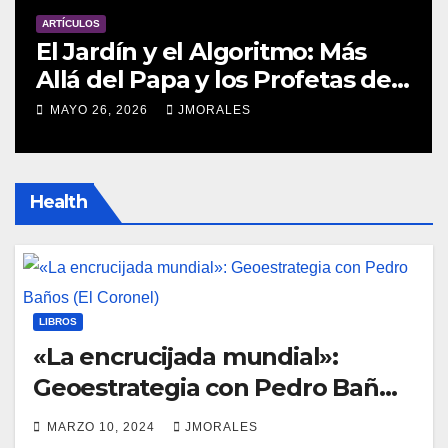
ARTÍCULOS
El Jardín y el Algoritmo: Más
Allá del Papa y los Profetas de
Silicon Valley (*)
MAYO 26, 2026
JMORALES
Health
LIBROS
«La encrucijada mundial»:
Geoestrategia con Pedro Baños
(El Coronel)
MARZO 10, 2024
JMORALES