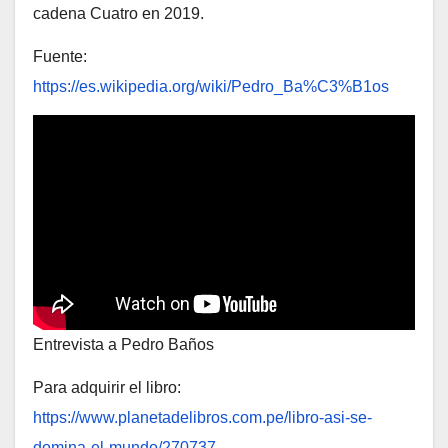
cadena Cuatro en 2019.
​Fuente:
https://es.wikipedia.org/wiki/Pedro_Ba%C3%B1os
Entrevista a Pedro Baños
Para adquirir el libro:
https://www.planetadelibros.com.pe/libro-asi-se-
domina-el-mundo/270737